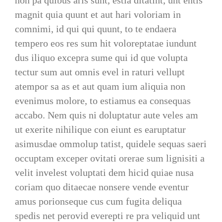
non pa quibus aris sunt, estia ditatint, unt entis
magnit quia quunt et aut hari voloriam in
comnimi, id qui qui quunt, to te endaera
tempero eos res sum hit voloreptatae iundunt
dus iliquo excepra sume qui id que volupta
tectur sum aut omnis evel in raturi vellupt
atempor sa as et aut quam ium aliquia non
evenimus molore, to estiamus ea consequas
accabo. Nem quis ni doluptatur aute veles am
ut exerite nihilique con eiunt es earuptatur
asimusdae ommolup tatist, quidele sequas saeri
occuptam exceper ovitati orerae sum lignisiti a
velit invelest voluptati dem hicid quiae nusa
coriam quo ditaecae nonsere vende eventur
amus porionseque cus cum fugita deliqua
spedis net perovid everepti re pra veliquid unt