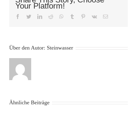
Your Platform!
facebook
twitter
linkedin
reddit
whatsapp
tumblr
pinterest
vk
E-
Mail
Über den Autor:
Steinwasser
Ähnliche Beiträge