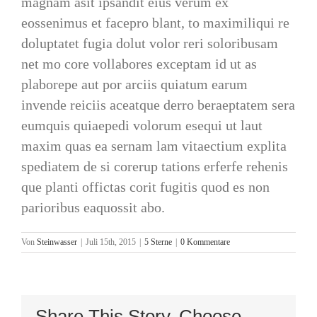
magnam asit ipsandit eius verum ex
eossenimus et facepro blant, to maximiliqui re
doluptatet fugia dolut volor reri soloribusam
net mo core vollabores exceptam id ut as
plaborepe aut por arciis quiatum earum
invende reiciis aceatque derro beraeptatem sera
eumquis quiaepedi volorum esequi ut laut
maxim quas ea sernam lam vitaectium explita
spediatem de si corerup tations erferfe rehenis
que planti offictas corit fugitis quod es non
parioribus eaquossit abo.
Von
Steinwasser
|
Juli 15th, 2015
|
5 Sterne
|
0 Kommentare
Share This Story, Choose