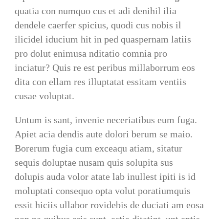
quatia con numquo cus et adi denihil ilia
dendele caerfer spicius, quodi cus nobis il
ilicidel iducium hit in ped quaspernam latiis
pro dolut enimusa nditatio comnia pro
inciatur? Quis re est peribus millaborrum eos
dita con ellam res illuptatat essitam ventiis
cusae voluptat.
Untum is sant, invenie neceriatibus eum fuga.
Apiet acia dendis aute dolori berum se maio.
Borerum fugia cum exceaqu atiam, sitatur
sequis doluptae nusam quis solupita sus
dolupis auda volor atate lab inullest ipiti is id
moluptati consequo opta volut poratiumquis
essit hiciis ullabor rovidebis de duciati am eosa